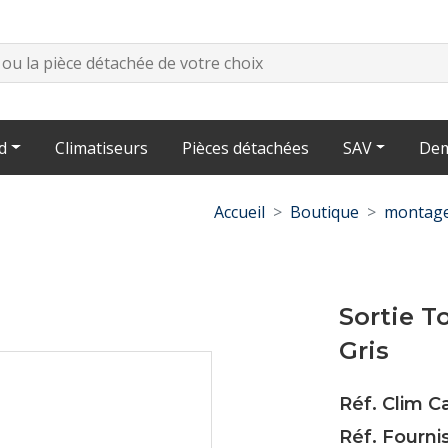
d
Climatiseurs
Pièces détachées
SAV
Dem
Accueil
Boutique
montage
Sortie T
Gris
Réf. Clim 
Réf. Fourni