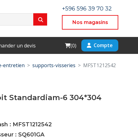
+596 596 39 70 32
Nos magasins
Cart
Compte
ander un devis
(
0
)
-entretien
supports-visseries
MFST1212542
oit Standardiam-6 304*304
Cash : MFST1212542
sseur : SQ601GA