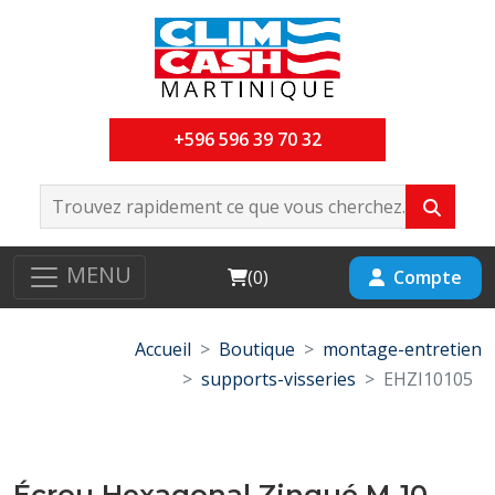
+596 596 39 70 32
MENU
Cart
Compte
(
0
)
Accueil
Boutique
montage-entretien
supports-visseries
EHZI10105
Écrou Hexagonal Zingué M-10