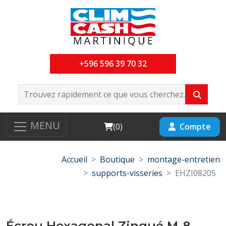
+596 596 39 70 32
MENU
Cart
Compte
(
0
)
Accueil
Boutique
montage-entretien
supports-visseries
EHZI08205
Écrou Hexagonal Zingué M-8