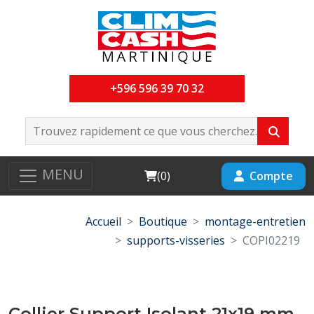
+596 596 39 70 32
MENU
Cart
Compte
(
0
)
Accueil
Boutique
montage-entretien
supports-visseries
COPI02219
Collier Support Isolant 21x19 mm