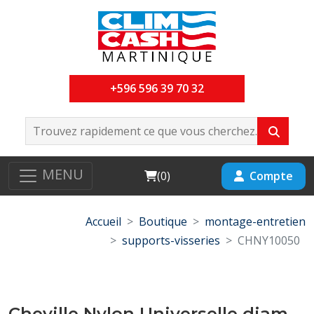
+596 596 39 70 32
MENU
Cart
Compte
(
0
)
Accueil
Boutique
montage-entretien
supports-visseries
CHNY10050
Cheville Nylon Universelle diam-