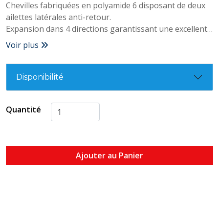
Chevilles fabriquées en polyamide 6 disposant de deux
ailettes latérales anti-retour.
Expansion dans 4 directions garantissant une excellente
fixation.
Voir plus
Recommandé pour la fixation de vis tant en matériaux
massifs qu'en matériaux creux.
Disponibilité
Quantité
Ajouter au Panier