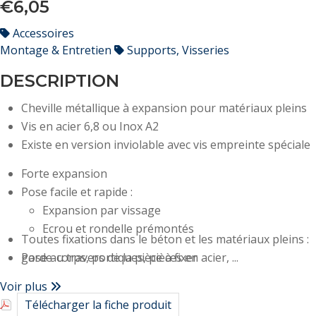
€6,05
Accessoires
Montage & Entretien
Supports, Visseries
DESCRIPTION
Cheville métallique à expansion pour matériaux pleins
Vis en acier 6,8 ou Inox A2
Existe en version inviolable avec vis empreinte spéciale
Forte expansion
Pose facile et rapide :
Expansion par vissage
Ecrou et rondelle prémontés
Toutes fixations dans le béton et les matériaux pleins :
Pose au travers de la pièce à fixer
garde-corps, portiques, pièces en acier, ...
Voir plus
Télécharger la fiche produit