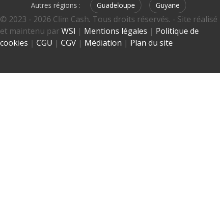
Autres régions :
Guadeloupe
Guyane
© 2023 - 2026 Clim Cash. Tous droits réservés. - Site réalisé
et maintenu par
WSI
|
Mentions légales
|
Politique de
cookies
|
CGU
|
CGV
|
Médiation
|
Plan du site