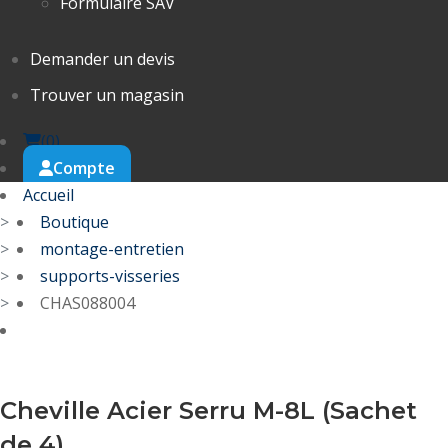
Formulaire SAV
Demander un devis
Trouver un magasin
Cart
(
0
)
Compte
Accueil
Boutique
montage-entretien
supports-visseries
CHAS088004
Cheville Acier Serru M-8L (Sachet
de 4)