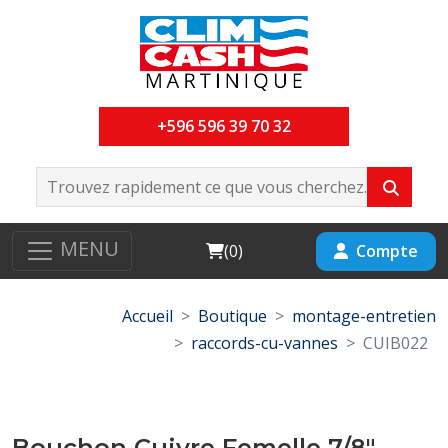
+596 596 39 70 32
MENU
Cart
Compte
(
0
)
Accueil
Boutique
montage-entretien
raccords-cu-vannes
CUIB022
Bouchon Cuivre Femelle 7/8"