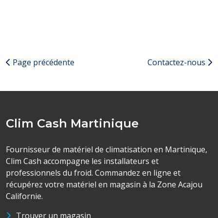
par les utilisateurs présentant des risques d’allergies ou
d’irritation de la peau, notamment lors de ports
prolongés. Une Alternative : Nos gants jetables nitrile
sont utilisés comme alternative au latex ou vinyl en cas
d'allergie et/ou de sensibilité à la protéine du
Page précédente
Contactez-nous
caoutchouc. Le nitrile est une bonne alternative car il est
élastique, très résistant, fiable et peut être utilisé
également dans les environnements de production
alimentaire. Nos gants disposent de notre finition grip
Clim Cash Martinique
pour une meilleure manipulation et dextérité.
Fournisseur de matériel de climatisation en Martinique,
Clim Cash accompagne les installateurs et
professionnels du froid. Commandez en ligne et
récupérez votre matériel en magasin à la Zone Acajou
Californie.
Trouver un magasin