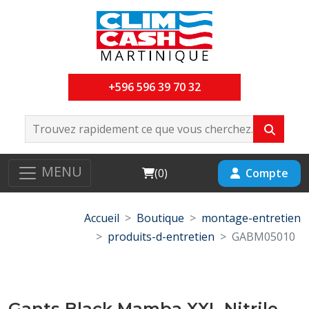
+596 596 39 70 32
MENU
Cart
Compte
(
0
)
Accueil
Boutique
montage-entretien
produits-d-entretien
GABM05010
Gants Black Mamba XXL Nitrile