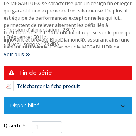
Le MEGABLUE® se caractérise par un design fin et léger
qui garantit une expérience très silencieuse. De plus, il
est équipé de performances exceptionnelles qui lui
permettent de relever aisément les défis liés à
• Tension d'alimentation : 230 V
l'installation. Son fonctionnement repose sur le principe
• Fréquence : 50 Hz
innovant et breveté BlueDiamond®, assurant ainsi une
• Niveau sonore : 23 dBA
fiabilité intrinsèque. Opter pour le MEGABLUE® ne
• Débit maximum : 50 L/h max
génère pas de coûts supplémentaires initiaux mais
Voir plus
• Refoulement vertical maximum : 20 m
permet au contraire d'importantes économies lors de
• Aspiration verticale : 7 m
l'installation et tout au long de son utilisation.
Fin de série
• Dimensions LxPxH : 64x276x51 mm
Télécharger la fiche produit
Disponibilité
Quantité