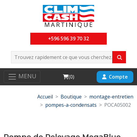
+596 596 39 70 32
MENU
Cart
Compte
(
0
)
Accueil
Boutique
montage-entretien
pompes-a-condensats
POCA05002
Pompe de Relevage MegaBlue-