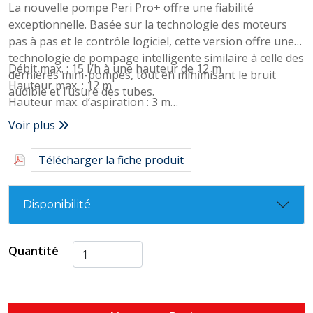
La nouvelle pompe Peri Pro+ offre une fiabilité
exceptionnelle. Basée sur la technologie des moteurs
pas à pas et le contrôle logiciel, cette version offre une
technologie de pompage intelligente similaire à celle des
Débit max. : 15 l/h à une hauteur de 12 m
dernières mini-pompes, tout en minimisant le bruit
Hauteur max. : 12 m
audible et l’usure des tubes.
Hauteur max. d’aspiration : 3 m
Niveau sonore à 1 m : 21 dB(A)
Voir plus
Alimentation électrique : 110-230 VAC, 0.2A, 50/60Hz
Fonctionnement Continu
Télécharger la fiche produit
Classe d’isolation : Appareil II
Puissance max. de l’unité : 20kW / 68,000 Btu/h
Température ambiante max. : 40°C (104°F)
Disponibilité
Entrée/évacuation : Diamètre intérieur de 6 mm
Indice de protection IP IP24
Quantité
Interrupteur de sécurité : Relais Normalement Fermé 5 A
Auto amorçante ✓