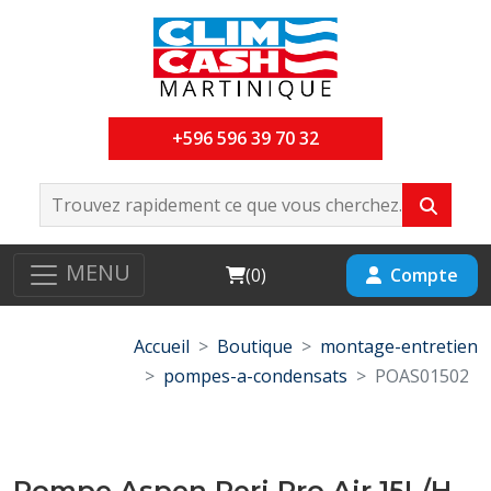
+596 596 39 70 32
MENU
Cart
Compte
(
0
)
Accueil
Boutique
montage-entretien
pompes-a-condensats
POAS01502
Pompe Aspen Peri Pro Air 15L/H