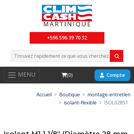
+596 596 39 70 32
MENU
Cart
Compte
(
0
)
Accueil
Boutique
montage-entretien
isolant-flexible
ISOL02851
Isolant M1 1 1/8" (Diamètre 28 mm,