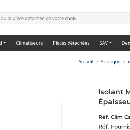
d
Climatiseurs
Pièces détachées
SAV
Dem
Accueil
Boutique
Isolant 
Épaisse
Réf. Clim C
Réf. Fourni