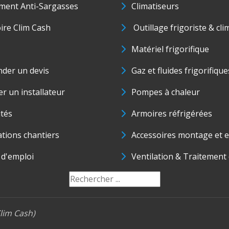
ment Anti-Sargasses
Climatiseurs
oire Clim Cash
Outillage frigoriste & cli
Matériel frigorifique
der un devis
Gaz et fluides frigorifique
r un installateur
Pompes à chaleur
ités
Armoires réfrigérées
ations chantiers
Accessoires montage et e
 d'emploi
Ventilation & Traitement d
lim Cash)