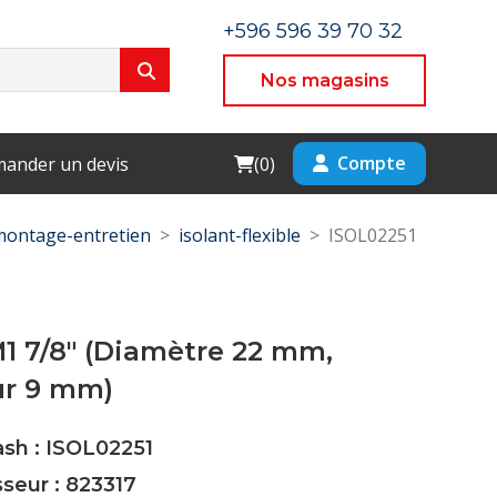
+596 596 39 70 32
Nos magasins
Cart
Compte
ander un devis
(
0
)
montage-entretien
isolant-flexible
ISOL02251
M1 7/8" (Diamètre 22 mm,
ur 9 mm)
ash : ISOL02251
sseur : 823317