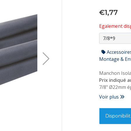
€1,77
Egalement disp
Accessoire
Montage & En
Manchon Isola
Prix indiqué a
7/8" Ø22mm ép
Conforme NF P
Voir plus
Disponibili