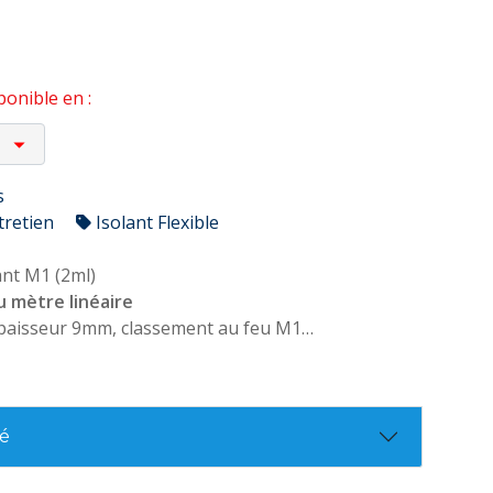
onible en :
s
tretien
Isolant Flexible
nt M1 (2ml)
u mètre linéaire
aisseur 9mm, classement au feu M1
. 92.507
té