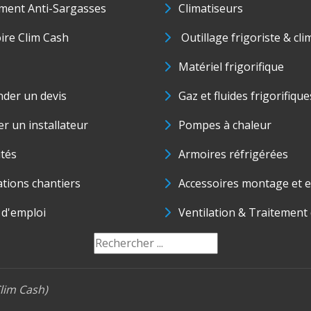
ment Anti-Sargasses
Climatiseurs
oire Clim Cash
Outillage frigoriste & cli
Matériel frigorifique
der un devis
Gaz et fluides frigorifique
r un installateur
Pompes à chaleur
ités
Armoires réfrigérées
ations chantiers
Accessoires montage et e
 d'emploi
Ventilation & Traitement d
lim Cash)