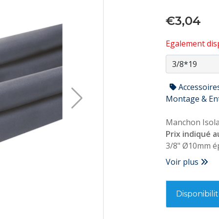
€3,04
Egalement disp
Accessoire
Montage & En
Manchon Isola
Prix indiqué a
3/8" Ø10mm é
Conforme NF P
Voir plus
Disponibili