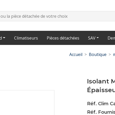
d
Climatiseurs
Pièces détachées
SAV
Dem
Accueil
Boutique
Isolant 
Épaisse
Réf. Clim C
Réf. Fourn