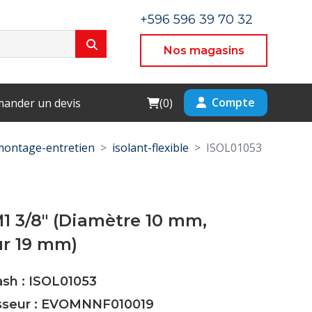
+596 596 39 70 32
Nos magasins
Cart
Compte
ander un devis
(
0
)
montage-entretien
isolant-flexible
ISOL01053
M1 3/8" (Diamètre 10 mm,
ur 19 mm)
ash : ISOL01053
isseur : EVOMNNF010019