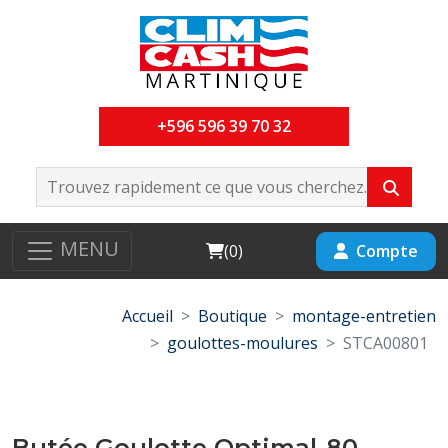
+596 596 39 70 32
MENU
Cart
Compte
(
0
)
Accueil
Boutique
montage-entretien
goulottes-moulures
STCA00801
Butée Goulotte Optimal-80