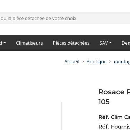
d
Climatiseurs
Pièces détachées
SAV
Dem
Accueil
Boutique
montag
Rosace P
105
Réf. Clim C
Réf. Fourni