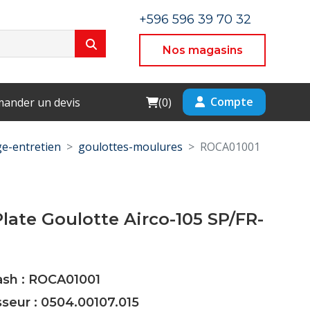
+596 596 39 70 32
Nos magasins
Cart
Compte
ander un devis
(
0
)
e-entretien
goulottes-moulures
ROCA01001
late Goulotte Airco-105 SP/FR-
ash : ROCA01001
sseur : 0504.00107.015