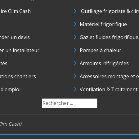
oire Clim Cash
Outillage frigoriste & cli
Matériel frigorifique
der un devis
Gaz et fluides frigorifique
r un installateur
Pompes à chaleur
ités
Armoires réfrigérées
ations chantiers
Accessoires montage et e
 d'emploi
Ventilation & Traitement d
lim Cash)