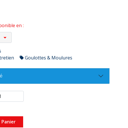
onible en :
s
tretien
Goulottes & Moulures
té
 Panier