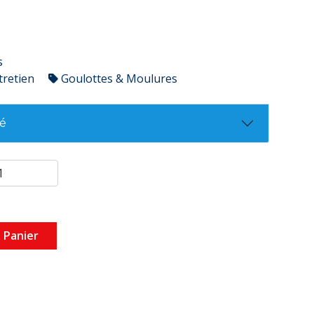
s
tretien
Goulottes & Moulures
té
 Panier