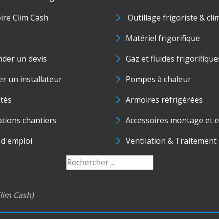
oire Clim Cash
Outillage frigoriste & cli
Matériel frigorifique
der un devis
Gaz et fluides frigorifique
r un installateur
Pompes à chaleur
ités
Armoires réfrigérées
ations chantiers
Accessoires montage et e
 d'emploi
Ventilation & Traitement d
lim Cash)