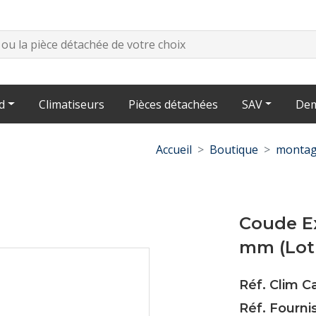
d
Climatiseurs
Pièces détachées
SAV
Dem
Accueil
Boutique
montag
Coude Ex
mm (Lot 
Réf. Clim 
Réf. Fourn