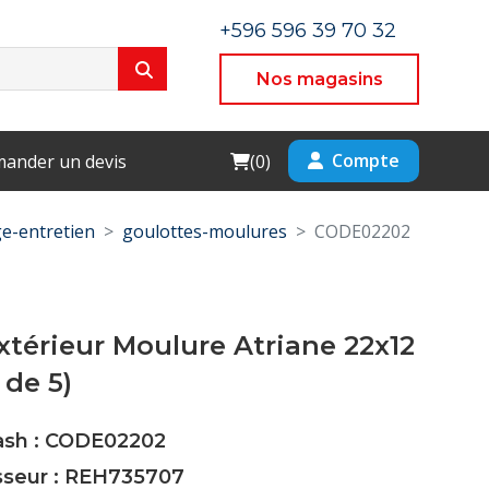
+596 596 39 70 32
Nos magasins
Cart
Compte
ander un devis
(
0
)
e-entretien
goulottes-moulures
CODE02202
térieur Moulure Atriane 22x12
de 5)
Cash : CODE02202
isseur : REH735707