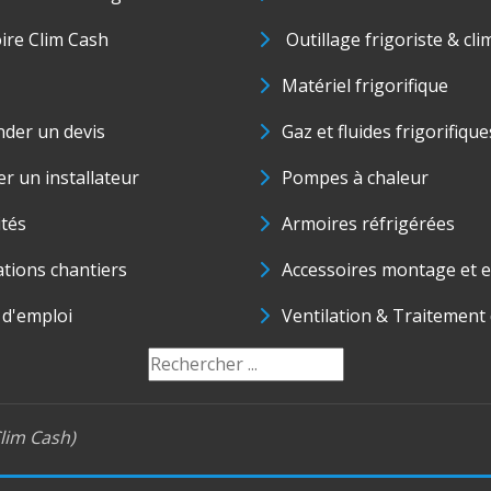
oire Clim Cash
Outillage frigoriste & cli
Matériel frigorifique
der un devis
Gaz et fluides frigorifique
r un installateur
Pompes à chaleur
ités
Armoires réfrigérées
ations chantiers
Accessoires montage et e
 d'emploi
Ventilation & Traitement d
lim Cash)