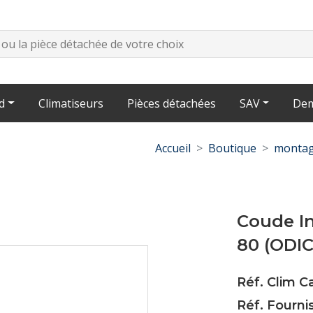
d
Climatiseurs
Pièces détachées
SAV
Dem
Accueil
Boutique
montag
Coude In
80 (ODIC
Réf. Clim 
Réf. Fourni