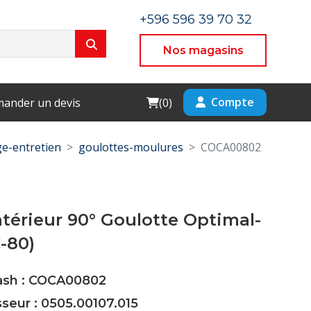
+596 596 39 70 32
Nos magasins
Cart
Compte
ander un devis
(
0
)
e-entretien
goulottes-moulures
COCA00802
térieur 90° Goulotte Optimal-
-80)
Cash : COCA00802
sseur : 0505.00107.015