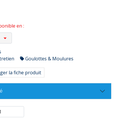
onible en :
s
tretien
Goulottes & Moulures
ger la fiche produit
té