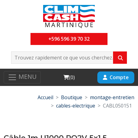
+596 596 39 70 32
MENU
Cart
Compte
(
0
)
Accueil
Boutique
montage-entretien
cables-electrique
CABL050151
Câble 1m U1000 RO2V 5x1.5