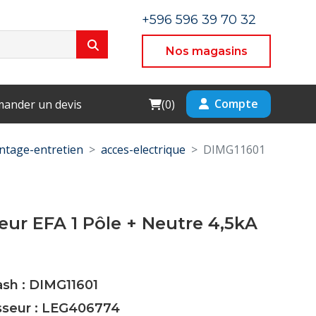
+596 596 39 70 32
Nos magasins
Cart
Compte
ander un devis
(
0
)
tage-entretien
acces-electrique
DIMG11601
eur EFA 1 Pôle + Neutre 4,5kA
ash : DIMG11601
isseur : LEG406774