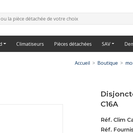
d
Climatiseurs
Pièces détachées
SAV
Dem
Accueil
Boutique
mon
Disjonct
C16A
Réf. Clim C
Réf. Fourn