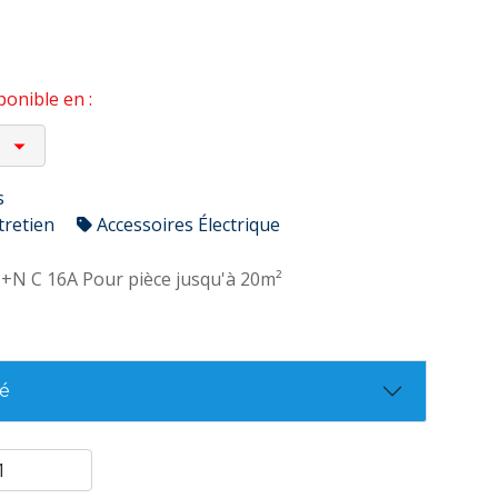
onible en :
s
tretien
Accessoires Électrique
P+N C 16A Pour pièce jusqu'à 20m²
té