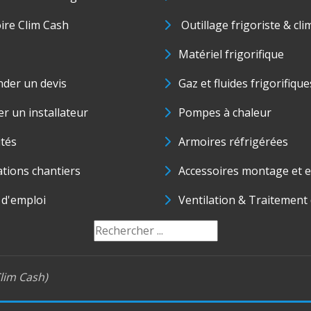
oire Clim Cash
Outillage frigoriste & cli
Matériel frigorifique
der un devis
Gaz et fluides frigorifique
r un installateur
Pompes à chaleur
ités
Armoires réfrigérées
ations chantiers
Accessoires montage et e
 d'emploi
Ventilation & Traitement d
lim Cash)