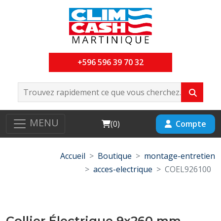
+596 596 39 70 32
MENU
Cart
Compte
(
0
)
Accueil
Boutique
montage-entretien
acces-electrique
COEL926100
Collier Électrique 9x260 mm