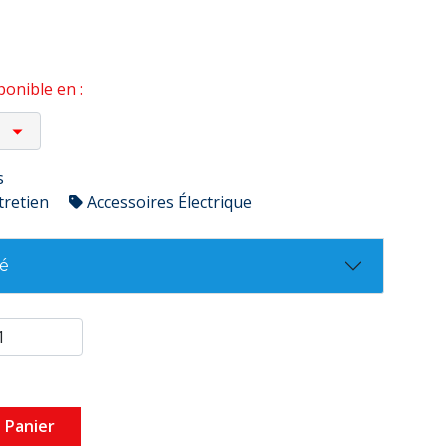
onible en :
s
tretien
Accessoires Électrique
té
 Panier