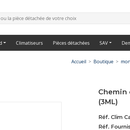
d
Climatiseurs
Pièces détachées
SAV
Dem
Accueil
Boutique
mon
Chemin 
(3ML)
Réf. Clim 
Réf. Fourni