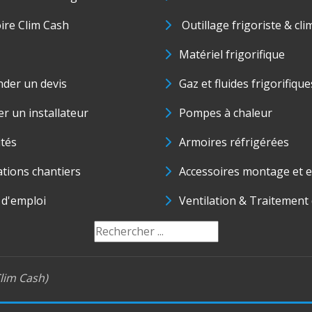
oire Clim Cash
Outillage frigoriste & cli
Matériel frigorifique
der un devis
Gaz et fluides frigorifique
r un installateur
Pompes à chaleur
ités
Armoires réfrigérées
ations chantiers
Accessoires montage et e
 d'emploi
Ventilation & Traitement d
lim Cash)