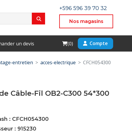
+596 596 39 70 32
Nos magasins
Cart
Compte
ander un devis
(
0
)
tage-entretien
acces-electrique
CFCH054300
de Câble-Fil OB2-C300 54*300
Cash : CFCH054300
sseur : 915230