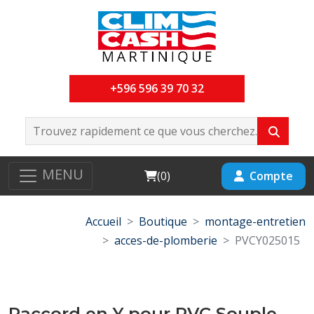
+596 596 39 70 32
MENU
Cart
Compte
(
0
)
Accueil
Boutique
montage-entretien
acces-de-plomberie
PVCY025015
Raccord en Y pour PVC Souple