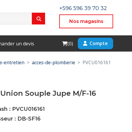
+596 596 39 70 32
Nos magasins
Cart
Compte
ander un devis
(
0
)
-entretien
acces-de-plomberie
PVCU016161
 Union Souple Jupe M/F-16
ash : PVCU016161
sseur : DB-SF16