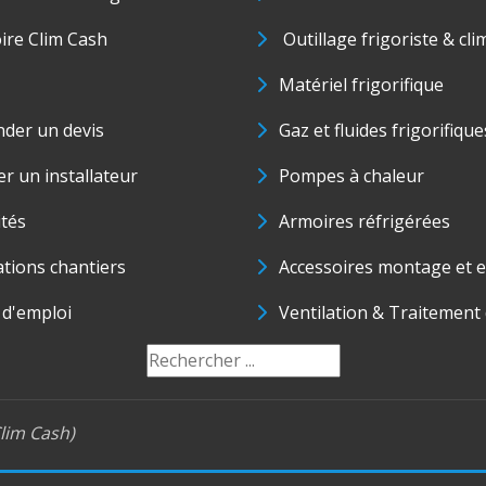
oire Clim Cash
Outillage frigoriste & cli
Matériel frigorifique
der un devis
Gaz et fluides frigorifique
r un installateur
Pompes à chaleur
ités
Armoires réfrigérées
ations chantiers
Accessoires montage et e
 d'emploi
Ventilation & Traitement d
lim Cash)