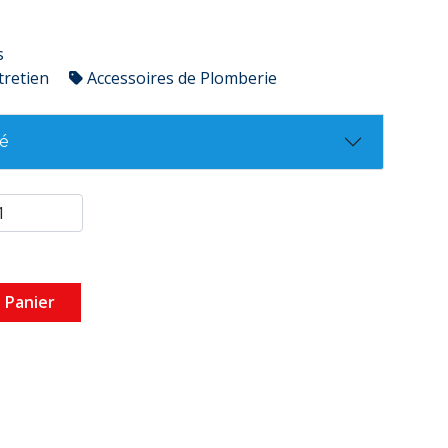
s
tretien
Accessoires de Plomberie
té
 Panier