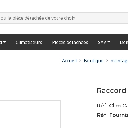
d
Climatiseurs
Pièces détachées
SAV
Dem
Accueil
Boutique
montage
Raccord
Réf. Clim C
Réf. Fourni