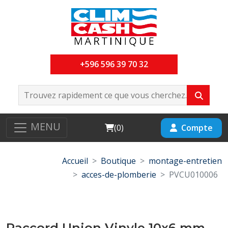
+596 596 39 70 32
MENU
Cart
Compte
(
0
)
Accueil
Boutique
montage-entretien
acces-de-plomberie
PVCU010006
Raccord Union Vinyle 10x6 mm