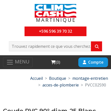
+596 596 39 70 32
MENU
Cart
Compte
(
0
)
Accueil
Boutique
montage-entretien
acces-de-plomberie
PVCC02590
Coude PVC 90° diam-25 Blanc