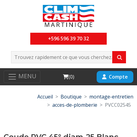
+596 596 39 70 32
MENU
Cart
Compte
(
0
)
Accueil
Boutique
montage-entretien
acces-de-plomberie
PVCC02545
Coude PVC 45° diam-25 Blanc