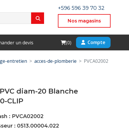
+596 596 39 70 32
Nos magasins
Cart
Compte
ander un devis
(
0
)
ge-entretien
acces-de-plomberie
PVCA02002
 PVC diam-20 Blanche
0-CLIP
Cash : PVCA02002
sseur : 0513.00004.022