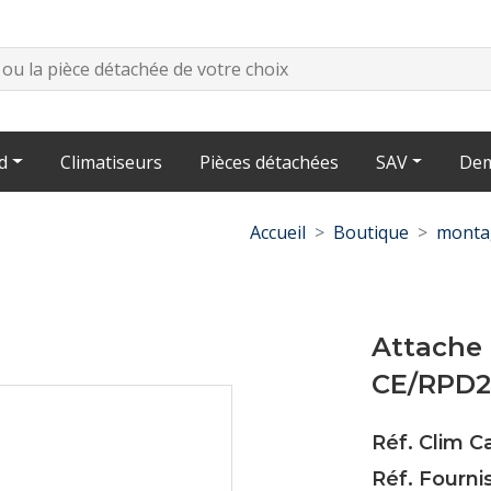
d
Climatiseurs
Pièces détachées
SAV
Dem
Accueil
Boutique
monta
Attache
CE/RPD2
Réf. Clim 
Réf. Fourni