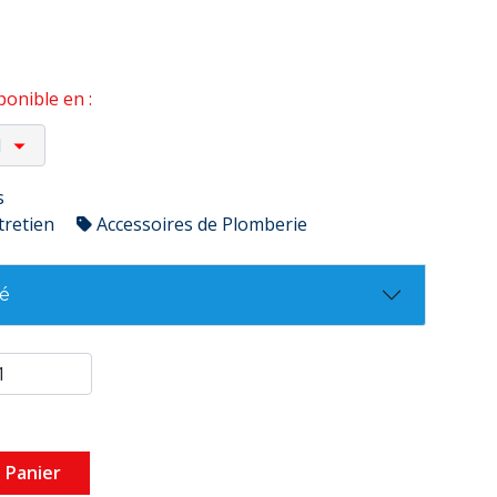
onible en :
s
tretien
Accessoires de Plomberie
té
 Panier