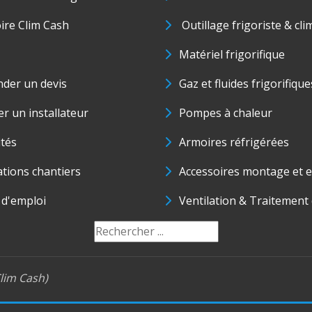
oire Clim Cash
Outillage frigoriste & cli
Matériel frigorifique
der un devis
Gaz et fluides frigorifique
r un installateur
Pompes à chaleur
ités
Armoires réfrigérées
ations chantiers
Accessoires montage et e
 d'emploi
Ventilation & Traitement d
lim Cash)