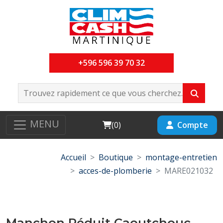
+596 596 39 70 32
MENU
Cart
Compte
(
0
)
Accueil
Boutique
montage-entretien
acces-de-plomberie
MARE021032
Manchon Réduit Caoutchouc