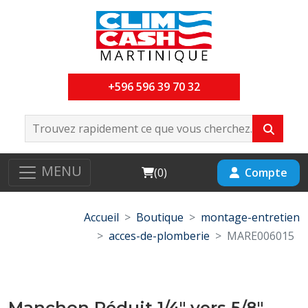
+596 596 39 70 32
MENU
Cart
Compte
(
0
)
Accueil
Boutique
montage-entretien
acces-de-plomberie
MARE006015
Manchon Réduit 1/4" vers 5/8"