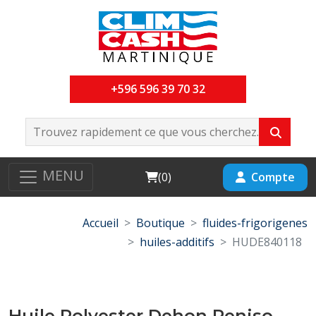
+596 596 39 70 32
MENU
Cart
Compte
(
0
)
Accueil
Boutique
fluides-frigorigenes
huiles-additifs
HUDE840118
Huile Polyester Dehon Reniso