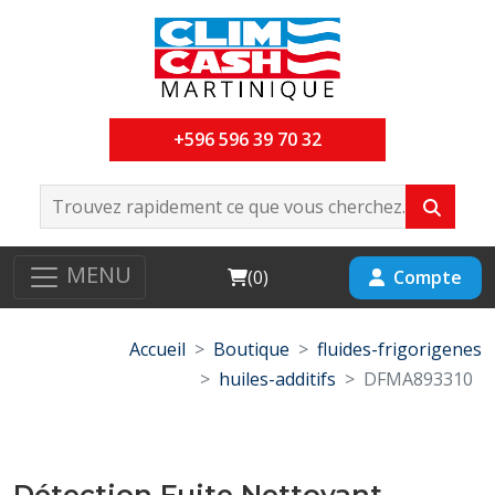
+596 596 39 70 32
MENU
Cart
Compte
(
0
)
Accueil
Boutique
fluides-frigorigenes
huiles-additifs
DFMA893310
Détection Fuite Nettoyant