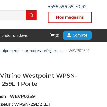
+596 596 39 70 32
Nos magasins
Cart
Compte
ander un devis
(
0
)
equipement
armoires-refrigerees
WEVP02591
 Vitrine Westpoint WPSN-
 259L 1 Porte
Cash : WEVP02591
isseur : WPSN-29D21.ET