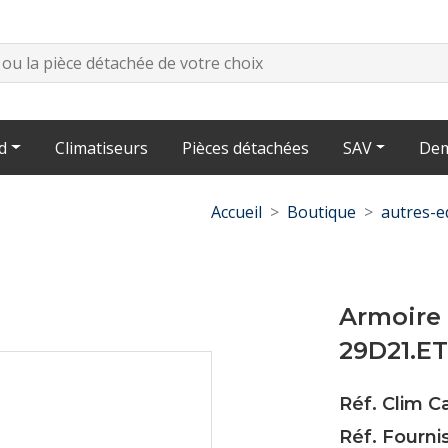
d
Climatiseurs
Pièces détachées
SAV
Dem
Accueil
Boutique
autres-
Armoire
29D21.ET
Réf. Clim 
Réf. Fourn