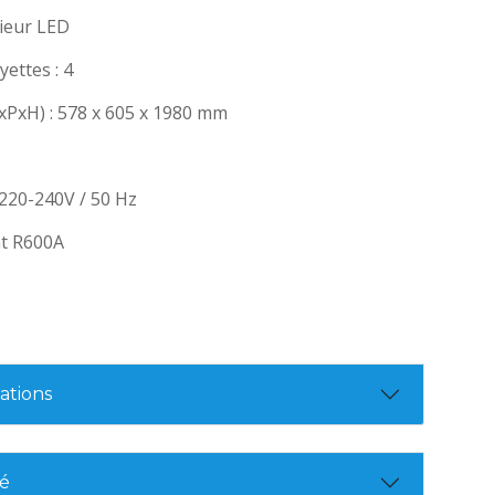
rieur LED
ettes : 4
xPxH) : 578 x 605 x 1980 mm
 220-240V / 50 Hz
nt R600A
tions
té