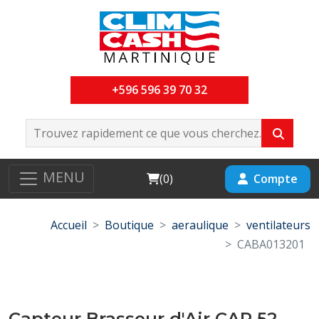
+596 596 39 70 32
MENU
Cart
Compte
(
0
)
Accueil
Boutique
aeraulique
ventilateurs
CABA013201
Capteur Brasseur d'Air CAP 52-