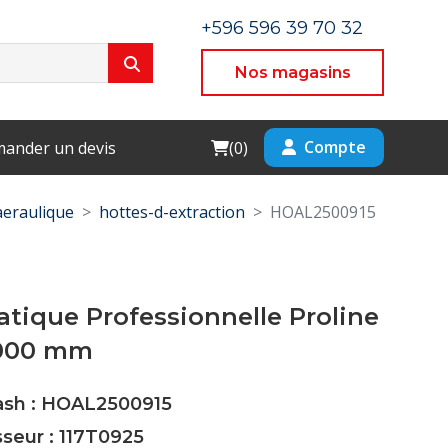
+596 596 39 70 32
Nos magasins
Cart
Compte
ander un devis
(
0
)
aeraulique
hottes-d-extraction
HOAL2500915
atique Professionnelle Proline
1000 mm
Cash : HOAL2500915
sseur : 117T0925