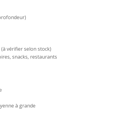
profondeur)
(à vérifier selon stock)
ires, snacks, restaurants
e
moyenne à grande