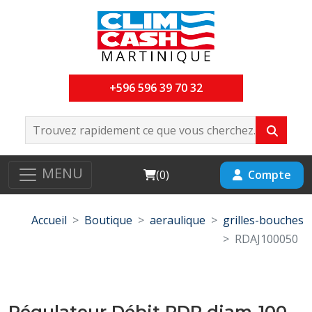
+596 596 39 70 32
MENU
Cart
Compte
(
0
)
Accueil
Boutique
aeraulique
grilles-bouches
RDAJ100050
Régulateur Débit RDR diam-100