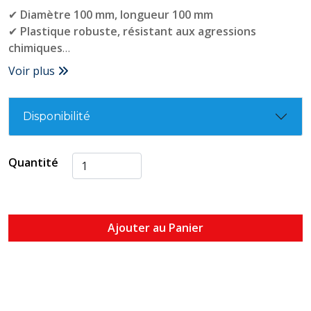
✔
Diamètre 100 mm, longueur 100 mm
✔
Plastique robuste, résistant aux agressions
chimiques
✔
Joint intégré pour une étanchéité parfaite
Voir plus
✔
Installation simple et rapide sans colle
✔
Convient aux évacuations d’eaux usées et pluviales
✔
Entretien facile et longue durée de vie
Disponibilité
Quantité
Ajouter au Panier