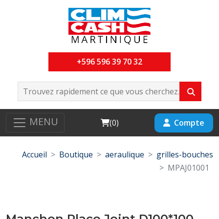
+596 596 39 70 32
MENU
Cart
Compte
(
0
)
Accueil
Boutique
aeraulique
grilles-bouches
MPAJ01001
Manchon Placo Joint D100*100