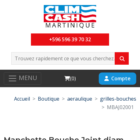
+596 596 39 70 32
MENU
Cart
Compte
(
0
)
Accueil
Boutique
aeraulique
grilles-bouches
MBAJ02001
Manchette Bouche Joint diam-