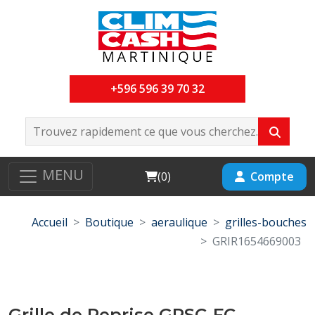
+596 596 39 70 32
MENU
Cart
Compte
(
0
)
Accueil
Boutique
aeraulique
grilles-bouches
GRIR1654669003
Grille de Reprise GRSC-FC