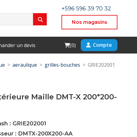
+596 596 39 70 32
Nos magasins
Cart
Compte
ander un devis
(
0
)
ue
aeraulique
grilles-bouches
GRIE202001
xtérieure Maille DMT-X 200*200-
ash : GRIE202001
isseur : DMTX-200X200-AA