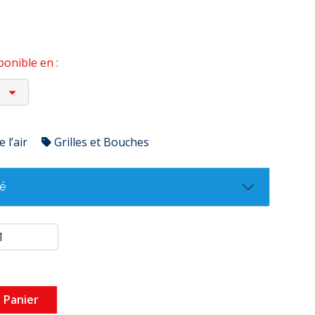
onible en :
 l’air
Grilles et Bouches
té
 Panier