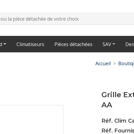
d
Climatiseurs
Pièces détachées
SAV
Dem
Accueil
Boutiq
Grille E
AA
Réf. Clim C
Réf. Fourn