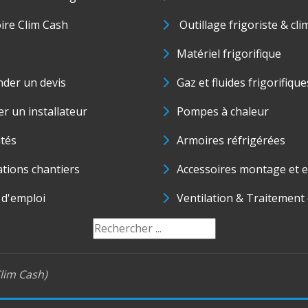
oire Clim Cash
Outillage frigoriste & cli
Matériel frigorifique
der un devis
Gaz et fluides frigorifique
r un installateur
Pompes à chaleur
ités
Armoires réfrigérées
ations chantiers
Accessoires montage et e
 d'emploi
Ventilation & Traitement d
lim Cash)