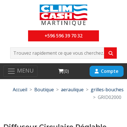
+596 596 39 70 32
MENU
Cart
Compte
(
0
)
Accueil
Boutique
aeraulique
grilles-bouches
GRID02000
Diffuseur Circulaire Réglable