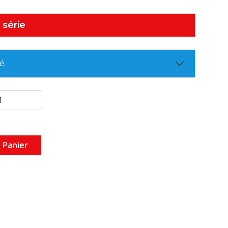
 série
té
 Panier