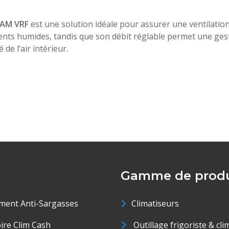
 AM VRF
est une solution idéale pour assurer une ventilatio
s humides, tandis que son débit réglable permet une gestion 
 de l’air intérieur.
Gamme de produ
ment Anti-Sargasses
Climatiseurs
oire Clim Cash
Outillage frigoriste & cli