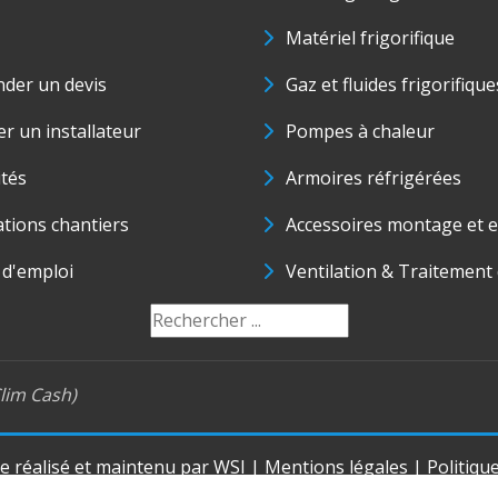
Matériel frigorifique
der un devis
Gaz et fluides frigorifique
r un installateur
Pompes à chaleur
ités
Armoires réfrigérées
ations chantiers
Accessoires montage et e
 d'emploi
Ventilation & Traitement d
lim Cash)
te réalisé et maintenu par
WSI
|
Mentions légales
|
Politiqu