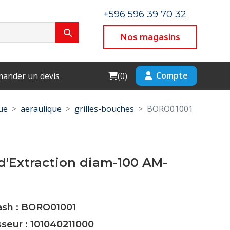
+596 596 39 70 32
Nos magasins
Cart
Compte
ander un devis
(
0
)
ue
aeraulique
grilles-bouches
BORO01001
d'Extraction diam-100 AM-
Cash : BORO01001
sseur : 101040211000