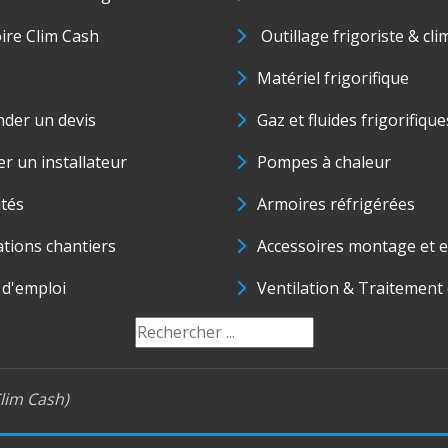
oire Clim Cash
Outillage frigoriste & cli
Matériel frigorifique
der un devis
Gaz et fluides frigorifique
r un installateur
Pompes à chaleur
ités
Armoires réfrigérées
ations chantiers
Accessoires montage et e
 d'emploi
Ventilation & Traitement d
lim Cash)