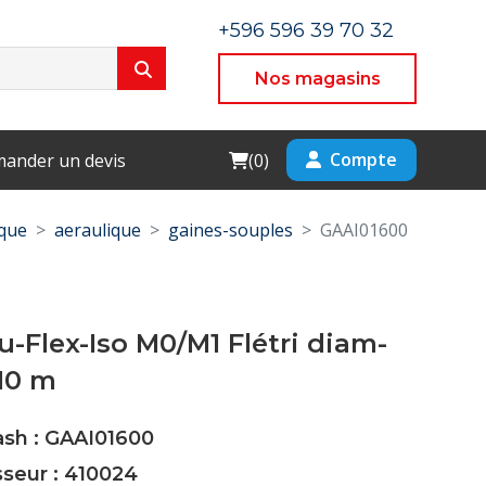
+596 596 39 70 32
Nos magasins
Cart
Compte
ander un devis
(
0
)
que
aeraulique
gaines-souples
GAAI01600
u-Flex-Iso M0/M1 Flétri diam-
10 m
ash : GAAI01600
sseur : 410024