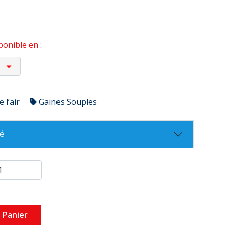
onible en :
 l’air
Gaines Souples
té
 Panier