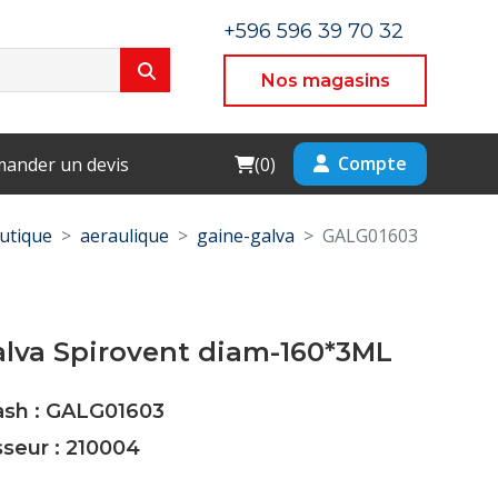
+596 596 39 70 32
Nos magasins
Cart
Compte
ander un devis
(
0
)
utique
aeraulique
gaine-galva
GALG01603
alva Spirovent diam-160*3ML
Cash : GALG01603
sseur : 210004