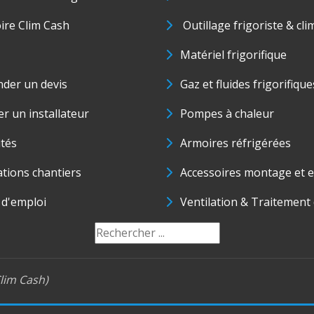
oire Clim Cash
Outillage frigoriste & cli
Matériel frigorifique
der un devis
Gaz et fluides frigorifique
r un installateur
Pompes à chaleur
ités
Armoires réfrigérées
ations chantiers
Accessoires montage et e
 d'emploi
Ventilation & Traitement d
lim Cash)