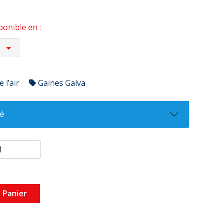
onible en :
 l’air
Gaines Galva
té
 Panier