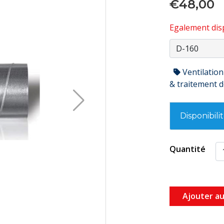
€48,00
Egalement disp
Ventilation
& traitement de
Disponibili
Quantité
Ajouter au