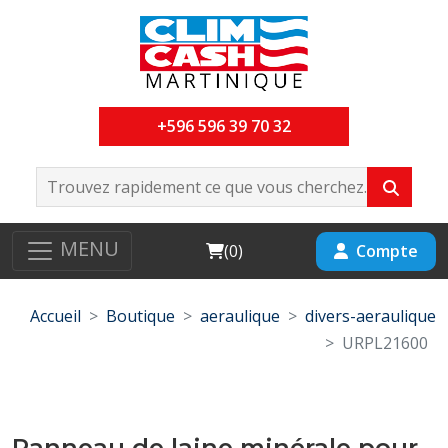
+596 596 39 70 32
MENU
Cart
Compte
(
0
)
Accueil
Boutique
aeraulique
divers-aeraulique
URPL21600
Panneau de laine minérale pour