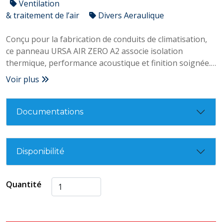
Ventilation
& traitement de l’air
Divers Aeraulique
Conçu pour la fabrication de conduits de climatisation,
ce panneau URSA AIR ZERO A2 associe isolation
thermique, performance acoustique et finition soignée.
Son format 3000 x 1200 mm en 25 mm d’épaisseur
Voir plus
facilite la réalisation de réseaux aérauliques propres et
durables.
Documentations
Disponibilité
Quantité