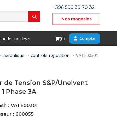
+596 596 39 70 32
Nos magasins
Cart
Compte
ander un devis
(
0
)
aeraulique
controle-regulation
VATE00301
r de Tension S&P/Unelvent
 1 Phase 3A
ash : VATE00301
sseur : 600055