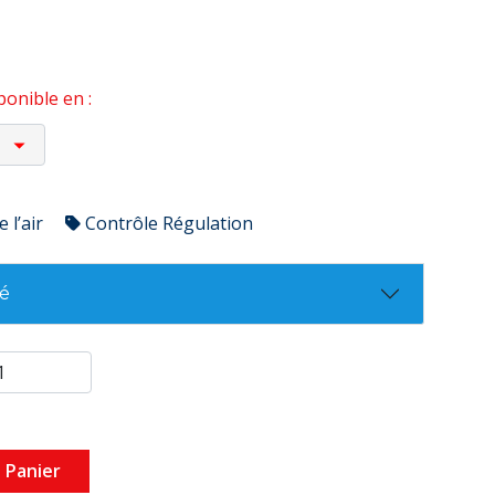
onible en :
 l’air
Contrôle Régulation
té
 Panier