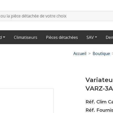
d
Climatiseurs
Pièces détachées
SAV
Dem
Accueil
Boutique
Variateu
VARZ-3A
Réf. Clim C
Réf. Fourni