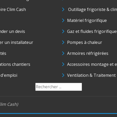
oire Clim Cash
Outillage frigoriste & cli
Matériel frigorifique
der un devis
Gaz et fluides frigorifique
r un installateur
Pompes à chaleur
ités
Armoires réfrigérées
ations chantiers
Accessoires montage et e
 d'emploi
Ventilation & Traitement d
lim Cash)