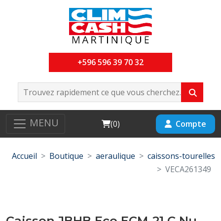
+596 596 39 70 32
MENU
Cart
Compte
(
0
)
Accueil
Boutique
aeraulique
caissons-tourelles
VECA261349
Caisson JBHB Eco ECM-21 C Nu