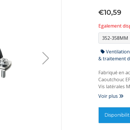
€10,59
Egalement disp
Ventilation
& traitement de
Fabriqué en ac
Caoutchouc EP
Vis latérales 
triple action
Voir plus
Écrou double 
Températures m
Idéal pour la f
Disponibili