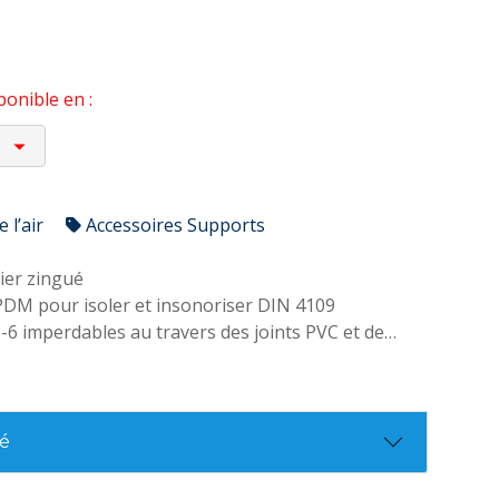
onible en :
 l’air
Accessoires Supports
ier zingué
DM pour isoler et insonoriser DIN 4109
M-6 imperdables au travers des joints PVC et de
nement plat, philips et HEXAGONALE
filet M-8+M-10 soudé
aximales de travail -30º / 110º
ixation de tuyaux lourds de cuivre, PVC et acier
té