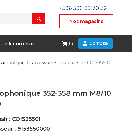
+596 596 39 70 32
Nos magasins
Cart
Compte
ander un devis
(
0
)
aeraulique
accessoires-supports
COIS35501
Isophonique 352-358 mm M8/10
)
ash : COIS35501
sseur : 9153550000