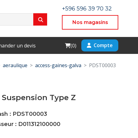
+596 596 39 70 32
Nos magasins
Cart
Compte
ander un devis
(
0
)
aeraulique
access-gaines-galva
PDST00003
e Suspension Type Z
Cash : PDST00003
sseur : D011312100000