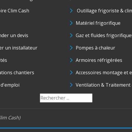
oire Clim Cash
Outillage frigoriste & cli
Matériel frigorifique
der un devis
Gaz et fluides frigorifique
r un installateur
Pompes à chaleur
ités
Armoires réfrigérées
ations chantiers
Accessoires montage et e
 d'emploi
Ventilation & Traitement d
lim Cash)