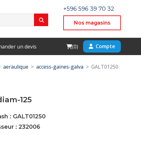
+596 596 39 70 32
Nos magasins
Cart
Compte
ander un devis
(
0
)
aeraulique
access-gaines-galva
GALT01250
diam-125
ash : GALT01250
sseur : 232006