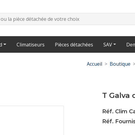
d
Climatiseurs
Pièces détachées
SAV
Dem
Accueil
Boutique
T Galva 
Réf. Clim C
Réf. Fourni