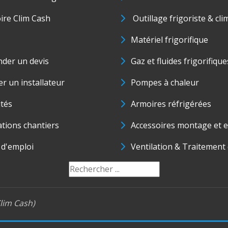
oire Clim Cash
Outillage frigoriste & cli
Matériel frigorifique
der un devis
Gaz et fluides frigorifique
r un installateur
Pompes à chaleur
ités
Armoires réfrigérées
ations chantiers
Accessoires montage et e
 d'emploi
Ventilation & Traitement d
lim Cash)