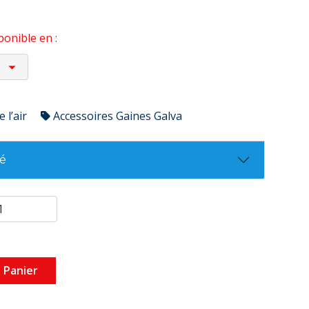
onible en :
 l’air
Accessoires Gaines Galva
té
 Panier