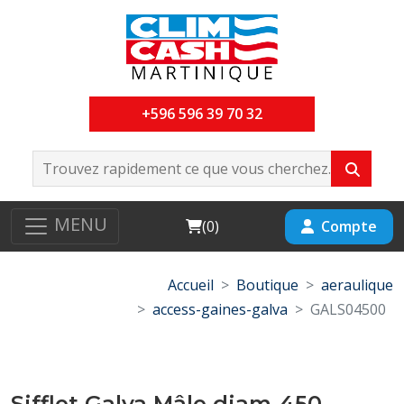
+596 596 39 70 32
MENU
Cart
Compte
(
0
)
Accueil
Boutique
aeraulique
access-gaines-galva
GALS04500
Sifflet Galva Mâle diam-450